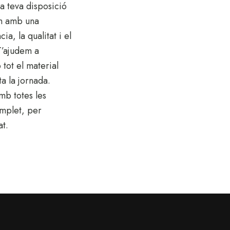
a teva disposició
en amb una
a, la qualitat i el
 T’ajudem a
tot el material
ta la jornada.
mb totes les
omplet, per
at.