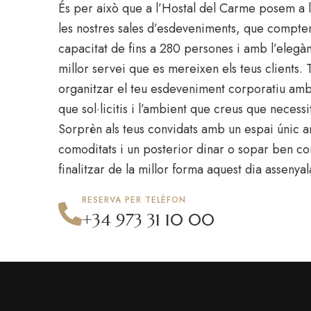
És per això que a l’Hostal del Carme posem a l
les nostres sales d’esdeveniments, que compt
capacitat de fins a 280 persones i amb l’elegànci
millor servei que es mereixen els teus clients.
organitzar el teu esdeveniment corporatiu amb 
que sol·licitis i l’ambient que creus que necessi
Sorprèn als teus convidats amb un espai únic a
comoditats i un posterior dinar o sopar ben c
finalitzar de la millor forma aquest dia assenyal
RESERVA PER TELÈFON
+34 973 31 10 00