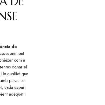
A DE
NSE
ància de
 esdeveniment
conèixer com a
tentes donar el
i la qualitat que
s amb paraules:
t, cada espai i
bient adequat i