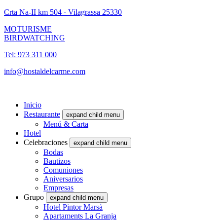
Crta Na-II km 504 · Vilagrassa 25330
MOTURISME
BIRDWATCHING
Tel: 973 311 000
info@hostaldelcarme.com
Inicio
Restaurante
expand child menu
Menú & Carta
Hotel
Celebraciones
expand child menu
Bodas
Bautizos
Comuniones
Aniversarios
Empresas
Grupo
expand child menu
Hotel Pintor Marsà
Apartaments La Granja